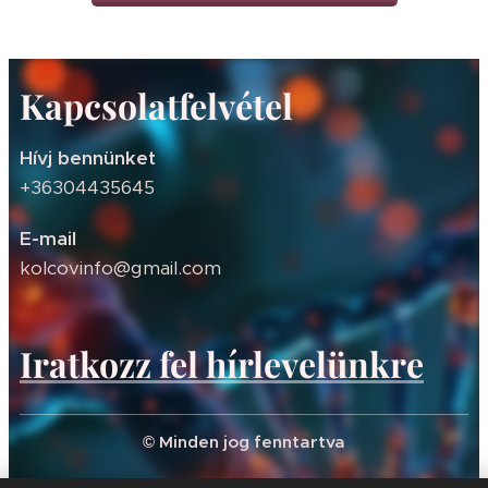
Kapcsolatfelvétel
Hívj bennünket
+36304435645
E-mail
kolcovinfo@gmail.com
Iratkozz fel hírlevelünkre
© Minden jog fenntartva