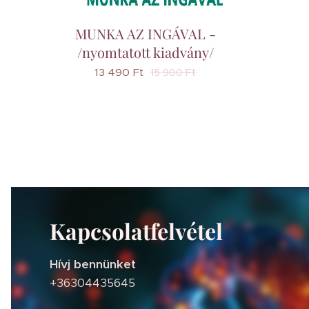
MUNKA AZ INGÁVAL -
/nyomtatott kiadvány/
13 490
Ft
15 900
Ft
Kapcsolatfelvétel
Hívj bennünket
+36304435645