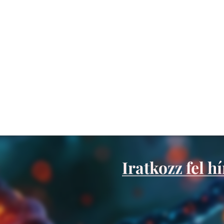
Iratkozz fel h