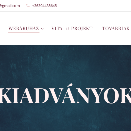
@gmail.com
+36304435645
WEBÁRUHÁZ
VITA-12 PROJEKT
TOVÁBBIAK
KIADVÁNYO