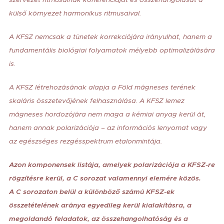
külső környezet harmonikus ritmusaival.
A KFSZ nemcsak a tünetek korrekciójára irányulhat, hanem a
fundamentális biológiai folyamatok mélyebb optimalizálására
is.
A KFSZ létrehozásának alapja a Föld mágneses terének
skaláris összetevőjének felhasználása. A KFSZ lemez
mágneses hordozójára nem maga a kémiai anyag kerül át,
hanem annak polarizációja – az információs lenyomat vagy
az egészséges rezgésspektrum etalonmintája.
Azon komponensek listája, amelyek polarizációja a KFSZ-re
rögzítésre kerül, a C sorozat valamennyi elemére közös.
A C sorozaton belül a különböző számú KFSZ-ek
összetételének aránya egyedileg kerül kialakításra, a
megoldandó feladatok, az összehangolhatóság és a