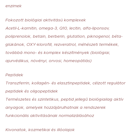
enzimek
Fokozott biológiai aktivitású komplexek
Acetil-L-karnitin, omega-3, Q10, lecitin, alfa-liponsav,
poliprenolok, betain, berberin, glutation, piknogenol, béta-
glükánok, OXY-klorofill, rezveratrol, méhészeti termékek,
továbbá mono- és komplex készítmények (biológiai,
ajurvédikus, növényi, orvosi, homeopátiás)
Peptidek
Transzferrin, kollagén- és elasztinpeptidek, célzott regulátor
peptidek és oligopeptidek
Természetes és szintetikus, peptid jellegű biológiailag aktív
anyagok, amelyek hozzájárulhatnak a rendszerek
funkcionális aktivitásának normalizálásához
Kivonatok, kozmetikai és illóolajok