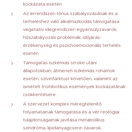
kockázata esetén
Az érrendszeri tónus szabályozásának és a
terheléshez való alkalmazkodás támogatása
vegetatív idegrendszeri egyensúlyzavarok,
hőszabályozási problémák, időjárás-
érzékenység és pszichoemocionális terhelés
esetén
Támogatás iszkémiás stroke utáni
állapotokban, átmeneti iszkémiás rohamok
esetén, szívinfarktust követően, valamint az
ismételt trombotikus események kockázatának
csökkentésére
A szervezet komplex méregtelenítő
folyamatainak támogatása és a vér reológiai
tulajdonságainak javítása metabolikus
szindróma, lipidanyagcsere-zavarok,