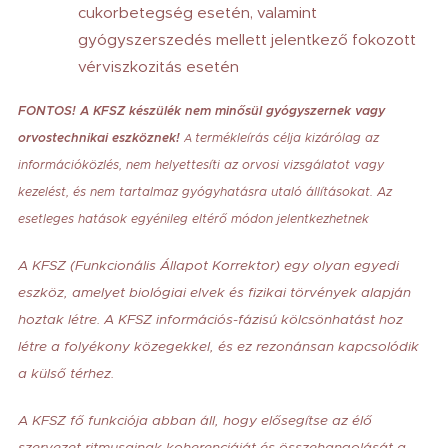
cukorbetegség esetén, valamint
gyógyszerszedés mellett jelentkező fokozott
vérviszkozitás esetén
FONTOS! A KFSZ készülék nem minősül gyógyszernek vagy
orvostechnikai eszköznek!
termékleírás célja kizárólag az
A
információközlés, nem helyettesíti az orvosi vizsgálatot vagy
kezelést, és nem tartalmaz gyógyhatásra utaló állításokat. Az
esetleges hatások egyénileg eltérő módon jelentkezhetnek
A KFSZ (Funkcionális Állapot Korrektor) egy olyan egyedi
eszköz, amelyet biológiai elvek és fizikai törvények alapján
hoztak létre. A KFSZ információs-fázisú kölcsönhatást hoz
létre a folyékony közegekkel, és ez rezonánsan kapcsolódik
a külső térhez.
A KFSZ fő funkciója abban áll, hogy elősegítse az élő
szervezet ritmusainak koherenciáját és összehangolását a