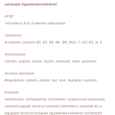
szinergia figyelembevételével.
KFSZ
Tematikus 8 és 5 elemes változatok
Vitaminok
B-vitamin csoport (B1, B3, B5, B6, B9, B12), C, D3, K2, A, E
Aminosavak
Citrullin, arginin, taurin, leucin, izoleucin, valin, glutamin
Ásványi anyagok
Magnézium, kálium, szelén, réz, cink, mangán, kalcium
Enzimek
Nattokináz, serrapeptáz, bromelain, szuperoxid-diszmutáz,
valamint egyéb növényi eredetű hidrolitikus enzimek és a
legújabb biotechnológiák figyelembevételével szintetizált