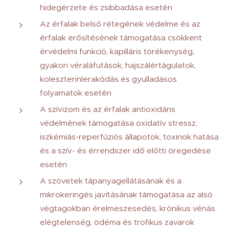
hidegérzete és zsibbadása esetén
Az érfalak belső rétegének védelme és az
érfalak erősítésének támogatása csökkent
érvédelmi funkció, kapilláris törékenység,
gyakori véraláfutások, hajszálértágulatok,
koleszterinlerakódás és gyulladásos
folyamatok esetén
A szívizom és az érfalak antioxidáns
védelmének támogatása oxidatív stressz,
iszkémiás-reperfúziós állapotok, toxinok hatása
és a szív- és érrendszer idő előtti öregedése
esetén
A szövetek tápanyagellátásának és a
mikrokeringés javításának támogatása az alsó
végtagokban érelmeszesedés, krónikus vénás
elégtelenség, ödéma és trofikus zavarok