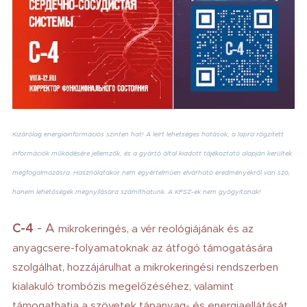
Kizárólag energiainformációs szinten hat! A leírt lehetséges hatások, a lapra rögzített
információk működésére jellemzők, és a gyártó által kiadott tájékoztató alapján kerültek
megfogalmazásra. Használatakor nem egyértelműen elvárható eredményekről van szó,
hanem lehetőségek megnyílására számíthatunk. A KFSZ-ek nem gyógyítanak!
C-4
- A
mikrokeringés, a vér reológiájának és az
anyagcsere-folyamatoknak az átfogó támogatására
szolgálhat, hozzájárulhat a mikrokeringési rendszerben
kialakuló trombózis megelőzéséhez, valamint
támogathatja a szövetek tápanyag- és energiaellátását.