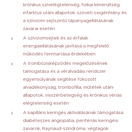
krónikus szívelégtelenség, fizikai kimerültség,
infarktus utáni állapotok, szöveti oxigénhiány és
a szívizom sejtszintű tápanyagellátásának
zavarai esetén
A szívizomsejtek és az érfalak
energiaellátásának javítása a megfelelő
működés fenntartása érdekében
A trombózisképződés megelőzésének
támogatása és a véralvadási rendszer
egyensúlyának segítése fokozott
alvadékonyság, trombofília, műtétek utáni
állapotok, visszérbetegség és krónikus vénás
elégtelenség esetén
A kapilláris keringés aktiválásának támogatása
diabéteszes angiopátia, perifériás keringési
zavarok, Raynaud-szindróma, végtagok