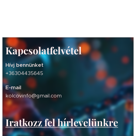
Kapcsolatfelvétel
Hívj bennünket
+36304435645
E-mail
kolcovinfo@gmail.com
Iratkozz fel hírlevelünkre