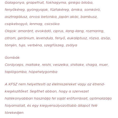
Galagonya, grapefruit, fokhagyma, ginkgo biloba,
fenyőkéreg, gyöngyajak, fűzfakéreg, árnika, somkóró,
asztragálusz, orvosi betonika, japán akác, bambusz,
csipkebogyó, lenmag, csicsóka
Olajok: amaránt, avokádó, ciprus, ilang-ilang, rozmaring,
citrom, geránium, levendula, fenyő, eukaliptusz, rózsa, izsóp,
tömjén, tuja, verbéna, szegfűszeg, zsálya
Gombák
Cordyceps, maitake, reishi, veszelka, shiitake, chaga, muer,
taplógomba, hópehelygomba
A KFSZ nem helyettesíti az élelmiszereket vagy az étrend-
kiegészítőket. Segíthet abban, hogy a szervezet
hatékonyabban használja fel saját erőforrásait, optimalizálja
folyamatait, és egy kiegyensúlyozottabb állapot felé
törekedjen.