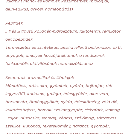
valamint mono- és komplex készítmények (biológiai,
ajurvédikus, orvosi, homeopátiás)
Peptidek
I, II és III típusú kollagén-hidrolizátum, laktoferrin, regulátor
oligopeptidek
Természetes és szintetikus, peptid jellegű biológiailag aktív
anyagok, amelyek hozzájárulhatnak a rendszerek
funkcionális aktivitásának normalizálásához
Kivonatok, kozmetikai és illóolajok
Máriatövis, articsóka, gyömbér, nyárfa, bojtorján, réti
legyezőfű, kurkuma, galéga, édesgyökér, aloe vera,
borsmenta, örménygyökér, nyírfa, édeskömény, zöld dió,
kukoricabajusz, homoki szalmagyopár, cickafark, lenmag
Olajok: búzacsíra, lenmag, cédrus, szőlőmag, sáfrányos
szeklice, kukorica, feketekömény, narancs, gyömbér,