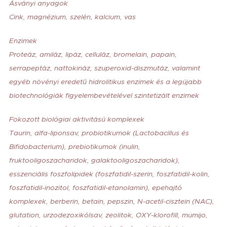
Ásványi anyagok
Cink, magnézium, szelén, kalcium, vas
Enzimek
Proteáz, amiláz, lipáz, celluláz, bromelain, papain,
serrapeptáz, nattokináz, szuperoxid-diszmutáz, valamint
egyéb növényi eredetű hidrolitikus enzimek és a legújabb
biotechnológiák figyelembevételével szintetizált enzimek
Fokozott biológiai aktivitású komplexek
Taurin, alfa-liponsav, probiotikumok (Lactobacillus és
Bifidobacterium), prebiotikumok (inulin,
fruktooligoszacharidok, galaktooligoszacharidok),
esszenciális foszfolipidek (foszfatidil-szerin, foszfatidil-kolin,
foszfatidil-inozitol, foszfatidil-etanolamin), epehajtó
komplexek, berberin, betain, pepszin, N-acetil-cisztein (NAC),
glutation, urzodezoxikólsav, zeolitok, OXY-klorofill, mumijo,