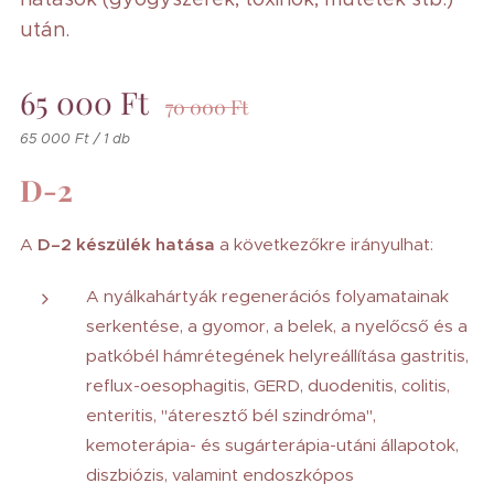
után.
65 000
Ft
70 000
Ft
65 000 Ft / 1 db
D-2
A
D–2 készülék hatása
a következőkre irányulhat:
A nyálkahártyák regenerációs folyamatainak
serkentése, a gyomor, a belek, a nyelőcső és a
patkóbél hámrétegének helyreállítása gastritis,
reflux-oesophagitis, GERD, duodenitis, colitis,
enteritis, "áteresztő bél szindróma",
kemoterápia- és sugárterápia-utáni állapotok,
diszbiózis, valamint endoszkópos