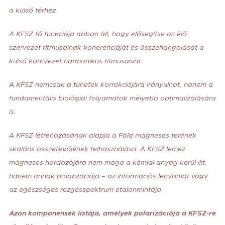
a külső térhez.
A KFSZ fő funkciója abban áll, hogy elősegítse az élő
szervezet ritmusainak koherenciáját és összehangolását a
külső környezet harmonikus ritmusaival.
A KFSZ nemcsak a tünetek korrekciójára irányulhat, hanem a
fundamentális biológiai folyamatok mélyebb optimalizálására
is.
A KFSZ létrehozásának alapja a Föld mágneses terének
skaláris összetevőjének felhasználása. A KFSZ lemez
mágneses hordozójára nem maga a kémiai anyag kerül át,
hanem annak polarizációja – az információs lenyomat vagy
az egészséges rezgésspektrum etalonmintája.
Azon komponensek listája, amelyek polarizációja a KFSZ-re