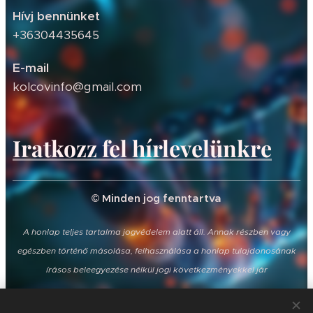
Hívj bennünket
+36304435645
E-mail
kolcovinfo@gmail.com
Iratkozz fel hírlevelünkre
© Minden jog fenntartva
A honlap teljes tartalma jogvédelem alatt áll. Annak részben vagy
egészben történő másolása, felhasználása a honlap tulajdonosának
írásos beleegyezése nélkül jogi következményekkel jár