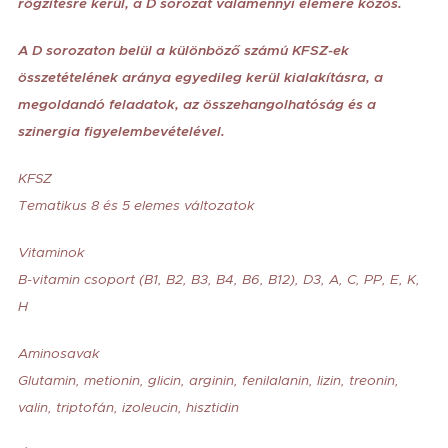
rögzítésre kerül, a D sorozat valamennyi elemére közös.
A D sorozaton belül a különböző számú KFSZ-ek
összetételének aránya egyedileg kerül kialakításra, a
megoldandó feladatok, az összehangolhatóság és a
szinergia figyelembevételével.
KFSZ
Tematikus 8 és 5 elemes változatok
Vitaminok
B-vitamin csoport (B1, B2, B3, B4, B6, B12), D3, A, C, PP, E, K,
H
Aminosavak
Glutamin, metionin, glicin, arginin, fenilalanin, lizin, treonin,
valin, triptofán, izoleucin, hisztidin