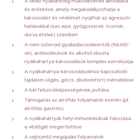
A védő nyálkaréteg működésének aktiválása
és erősítése, amely megakadályozhatja a
károsodást és védelmet nyújthat az agresszív
hatásokkal (sav, epe, gyógyszerek, toxinok,
durva ételek) szemben
A nem-szteroid gyulladáscsökkentők (NSAID-
ok), antibiotikumok és alkohol okozta
nyálkahártya-károsodások komplex korrekciója
A nyálkahártya-károsodásokhoz kapcsolódó
fájdalom (égés, görcs, diszkomfort) mérséklése
A bél felszívóképességének javítása
Támogatás az atrófiás folyamatok esetén (pl.
atrófiás gastritis)
A nyálkahártyák helyi immunitásának fokozása,
a védőgát megerősítése
A sejtszintű megújulási folyamatok