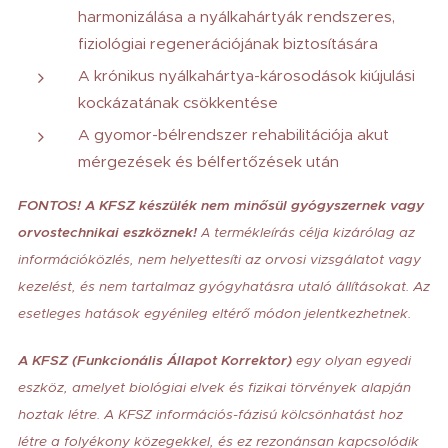
harmonizálása a nyálkahártyák rendszeres,
fiziológiai regenerációjának biztosítására
A krónikus nyálkahártya-károsodások kiújulási
kockázatának csökkentése
A gyomor-bélrendszer rehabilitációja akut
mérgezések és bélfertőzések után
FONTOS! A KFSZ készülék nem minősül gyógyszernek vagy
orvostechnikai eszköznek!
termékleírás célja kizárólag az
A
információközlés, nem helyettesíti az orvosi vizsgálatot vagy
kezelést, és nem tartalmaz gyógyhatásra utaló állításokat. Az
esetleges hatások egyénileg eltérő módon jelentkezhetnek.
A KFSZ (Funkcionális Állapot Korrektor)
egy olyan egyedi
eszköz, amelyet biológiai elvek és fizikai törvények alapján
hoztak létre. A KFSZ információs-fázisú kölcsönhatást hoz
létre a folyékony közegekkel, és ez rezonánsan kapcsolódik