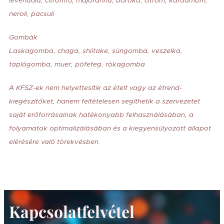
levendula, citromfű, majoránna, boróka, citrom, kardamom,
neroli, pacsuli
Gombák
Laskagomba, chaga, shiitake, süngomba, veszelka,
taplógomba, muer, pöfeteg, rókagomba
A KFSZ-ek nem helyettesítik az ételt vagy az étrend-
kiegészítőket, hanem feltételesen segíthetik a szervezetet
saját erőforrásainak hatékonyabb felhasználásában, a
folyamatok optimalizálásában és a kiegyensúlyozott állapot
elérésére való törekvésben.
Kapcsolatfelvétel