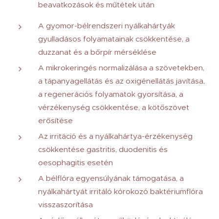
beavatkozások és műtétek után
A gyomor-bélrendszeri nyálkahártyák
gyulladásos folyamatainak csökkentése, a
duzzanat és a bőrpír mérséklése
A mikrokeringés normalizálása a szövetekben,
a tápanyagellátás és az oxigénellátás javítása,
a regenerációs folyamatok gyorsítása, a
vérzékenység csökkentése, a kötőszövet
erősítése
Az irritáció és a nyálkahártya-érzékenység
csökkentése gastritis, duodenitis és
oesophagitis esetén
A bélflóra egyensúlyának támogatása, a
nyálkahártyát irritáló kórokozó baktériumflóra
visszaszorítása