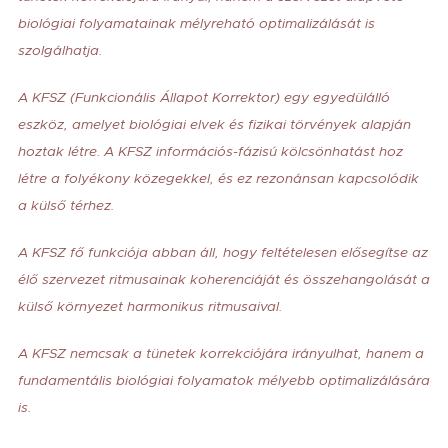
biológiai folyamatainak mélyreható optimalizálását is
szolgálhatja.
A KFSZ (Funkcionális Állapot Korrektor) egy egyedülálló
eszköz, amelyet biológiai elvek és fizikai törvények alapján
hoztak létre. A KFSZ információs-fázisú kölcsönhatást hoz
létre a folyékony közegekkel, és ez rezonánsan kapcsolódik
a külső térhez.
A KFSZ fő funkciója abban áll, hogy feltételesen elősegítse az
élő szervezet ritmusainak koherenciáját és összehangolását a
külső környezet harmonikus ritmusaival.
A KFSZ nemcsak a tünetek korrekciójára irányulhat, hanem a
fundamentális biológiai folyamatok mélyebb optimalizálására
is.