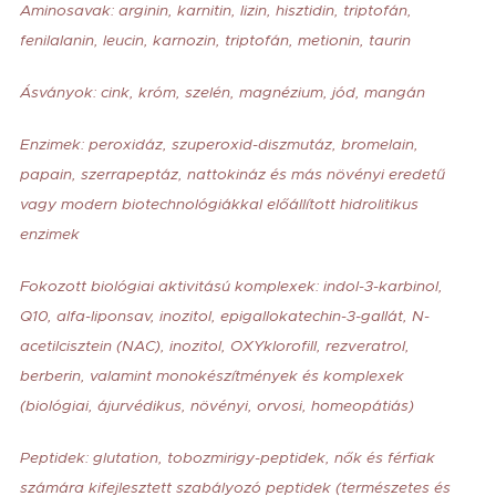
Aminosavak: arginin, karnitin, lizin, hisztidin, triptofán,
fenilalanin, leucin, karnozin, triptofán, metionin, taurin
Ásványok: cink, króm, szelén, magnézium, jód, mangán
Enzimek: peroxidáz, szuperoxid-diszmutáz, bromelain,
papain, szerrapeptáz, nattokináz és más növényi eredetű
vagy modern biotechnológiákkal előállított hidrolitikus
enzimek
Fokozott biológiai aktivitású komplexek: indol-3-karbinol,
Q10, alfa-liponsav, inozitol, epigallokatechin-3-gallát, N-
acetilcisztein (NAC), inozitol, OXYklorofill, rezveratrol,
berberin, valamint monokészítmények és komplexek
(biológiai, ájurvédikus, növényi, orvosi, homeopátiás)
Peptidek: glutation, tobozmirigy-peptidek, nők és férfiak
számára kifejlesztett szabályozó peptidek (természetes és