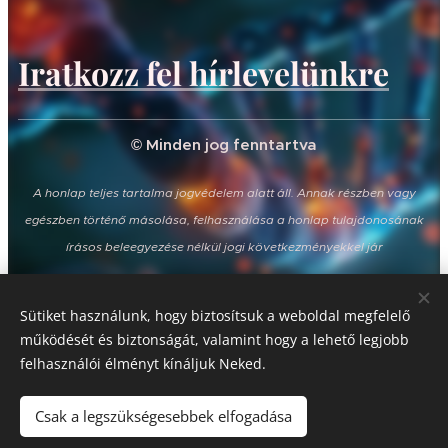
Iratkozz fel hírlevelünkre
© Minden jog fenntartva
A honlap teljes tartalma jogvédelem alatt áll. Annak részben vagy
egészben történő másolása, felhasználása a honlap tulajdonosának
írásos beleegyezése nélkül jogi következményekkel jár
Sütiket használunk, hogy biztosítsuk a weboldal megfelelő
Sütik
működését és biztonságát, valamint hogy a lehető legjobb
Pénznem
felhasználói élményt kínáljuk Neked.
HUF Ft
EUR €
Csak a legszükségesebbek elfogadása