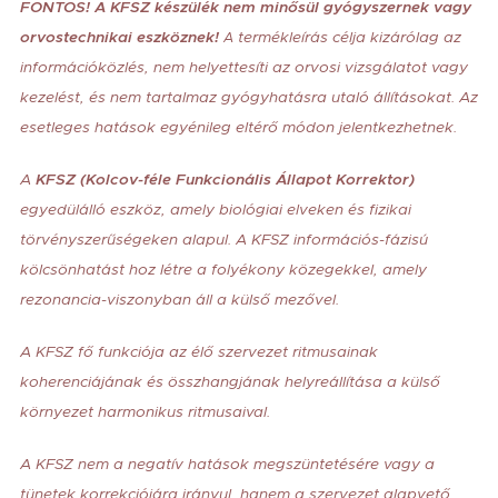
FONTOS! A KFSZ készülék nem minősül gyógyszernek vagy
orvostechnikai eszköznek!
termékleírás célja kizárólag az
A
információközlés, nem helyettesíti az orvosi vizsgálatot vagy
kezelést, és nem tartalmaz gyógyhatásra utaló állításokat. Az
esetleges hatások egyénileg eltérő módon jelentkezhetnek.
A
KFSZ (Kolcov-féle Funkcionális Állapot Korrektor)
egyedülálló eszköz, amely biológiai elveken és fizikai
törvényszerűségeken alapul. A KFSZ információs-fázisú
kölcsönhatást hoz létre a folyékony közegekkel, amely
rezonancia-viszonyban áll a külső mezővel.
A KFSZ fő funkciója az élő szervezet ritmusainak
koherenciájának és összhangjának helyreállítása a külső
környezet harmonikus ritmusaival.
A KFSZ nem a negatív hatások megszüntetésére vagy a
tünetek korrekciójára irányul, hanem a szervezet alapvető