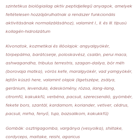
szintetikus biológiailag aktív peptidjellegű anyagok, amelyek
feltételesen hozzájárulhatnak a rendszer funkcionális
aktivitásának normalizálásához), valamint I., II. és III. típusú
kollagén-hidrolizátum
Kivonatok, kozmetikai és illóolajok: angyalgyökér,
törpepálma, barátcserje, poloskavész, csalán, perui maca,
ashwagandha, tribulus terrestris, szagan-dailya, bór méh
(borovaja matka), vörös kefe, maralgyökér, vad yamgyökér,
lejtőn kúszó here, valamint olajok (ligetszépe, zsálya,
geránium, levendula, édeskömény, rózsa, ilang-ilang,
citromfű, kakukkfű, verbéna, pacsuli, szerecsendió, gyömbér,
fekete bors, szantál, kardamom, koriander, vetiver, cédrus,
pacsuli, mirha, fenyő, tuja, bazsalikom, kakukkfű)
Gombák: osztrigagomba, vargánya (vesyolka), shiitake,
cordyceps, maitake, reishi, agaricus