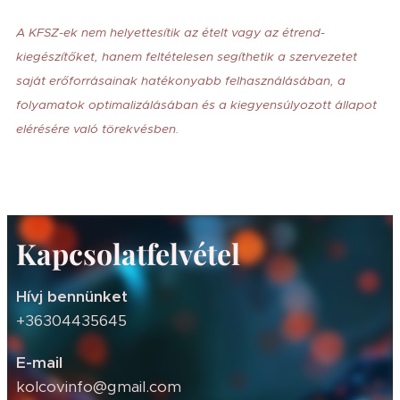
A KFSZ-ek nem helyettesítik az ételt vagy az étrend-
kiegészítőket, hanem feltételesen segíthetik a szervezetet
saját erőforrásainak hatékonyabb felhasználásában, a
folyamatok optimalizálásában és a kiegyensúlyozott állapot
elérésére való törekvésben.
Kapcsolatfelvétel
Hívj bennünket
+36304435645
E-mail
kolcovinfo@gmail.com