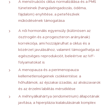
A menstruációs ciklus normalizálása és a PMS
tüneteinek (hangulatingadozás, ödéma,
fájdalom) enyhítése, a petefészkek
működésének támogatása
A női hormonális egyensúly (különösen az
ösztrogén és a progeszteron arányának)
korrekciója, ami hozzájárulhat a ciklus és a
közérzet javulásához, valamint támogathatja az
egészséges reprodukciót, beleértve az IVF-
folyamatokat is
A menopauza és a perimenopauza
kellemetlenségeinek csökkentése: a
hőhullámok, az éjszakai izzadás, az alvászavarok
és az érzelmi labilitás mérséklése
A méhnyálkahártya (endometrium) állapotának
javítása, a hiperplázia kialakulásának komplex