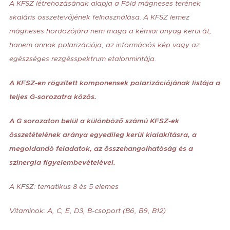
A KFSZ létrehozásának alapja a Föld mágneses terének
skaláris összetevőjének felhasználása. A KFSZ lemez
mágneses hordozójára nem maga a kémiai anyag kerül át,
hanem annak polarizációja, az információs kép vagy az
egészséges rezgésspektrum etalonmintája.
A KFSZ-en rögzített komponensek polarizációjának listája a
teljes G-sorozatra közös.
A G sorozaton belül a különböző számú KFSZ-ek
összetételének aránya egyedileg kerül kialakításra, a
megoldandó feladatok, az összehangolhatóság és a
szinergia figyelembevételével.
A KFSZ: tematikus 8 és 5 elemes
Vitaminok: A, C, E, D3, B-csoport (B6, B9, B12)