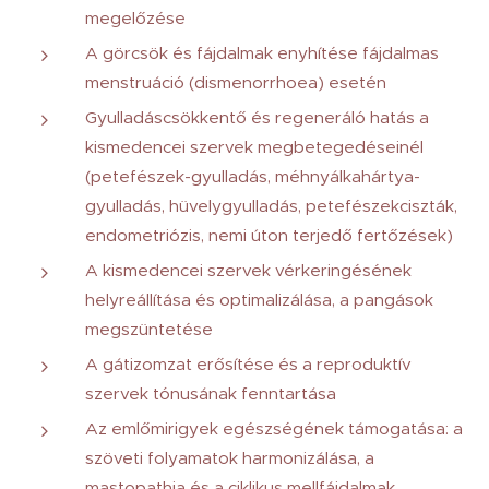
megelőzése
A görcsök és fájdalmak enyhítése fájdalmas
menstruáció (dismenorrhoea) esetén
Gyulladáscsökkentő és regeneráló hatás a
kismedencei szervek megbetegedéseinél
(petefészek-gyulladás, méhnyálkahártya-
gyulladás, hüvelygyulladás, petefészekciszták,
endometriózis, nemi úton terjedő fertőzések)
A kismedencei szervek vérkeringésének
helyreállítása és optimalizálása, a pangások
megszüntetése
A gátizomzat erősítése és a reproduktív
szervek tónusának fenntartása
Az emlőmirigyek egészségének támogatása: a
szöveti folyamatok harmonizálása, a
mastopathia és a ciklikus mellfájdalmak