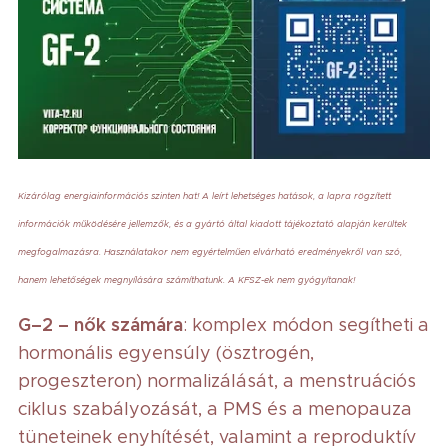
Kizárólag energiainformációs szinten hat! A leírt lehetséges hatások, a lapra rögzített
információk működésére jellemzők, és a gyártó által kiadott tájékoztató alapján kerültek
megfogalmazásra. Használatakor nem egyértelműen elvárható eredményekről van szó,
hanem lehetőségek megnyílására számíthatunk. A KFSZ-ek nem gyógyítanak!
G–2 – nők számára
: komplex módon segítheti a
hormonális egyensúly (ösztrogén,
progeszteron) normalizálását, a menstruációs
ciklus szabályozását, a PMS és a menopauza
tüneteinek enyhítését, valamint a reproduktív