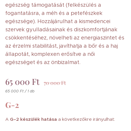
egészség támogatását (felkészülés a
fogantatásra, a méh és a petefészkek
egészsége). Hozzájárulhat a kismedencei
szervek gyulladásainak és diszkomfortjának
csökkentéséhez, növelheti az energiaszintet és
az érzelmi stabilitást, javíthatja a bőr és a haj
állapotát, komplexen erősítve a női
egészséget és az önbizalmat.
65 000
Ft
70 000
Ft
65 000 Ft / 1 db
G-2
A
G–2 készülék hatása
a következőkre irányulhat: