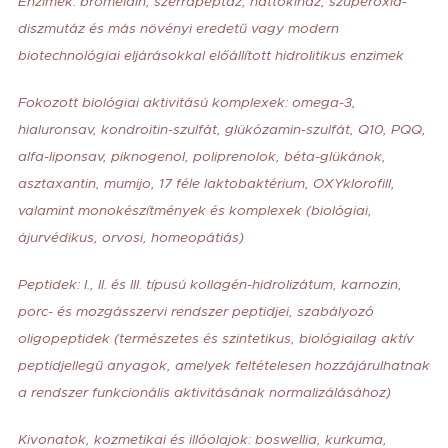
Enzimek: bromelain, szerrapeptáz, nattokináz, szuperoxid-
diszmutáz és más növényi eredetű vagy modern
biotechnológiai eljárásokkal előállított hidrolitikus enzimek
Fokozott biológiai aktivitású komplexek: omega-3,
hialuronsav, kondroitin-szulfát, glükózamin-szulfát, Q10, PQQ,
alfa-liponsav, piknogenol, poliprenolok, béta-glükánok,
asztaxantin, mumijo, 17 féle laktobaktérium, OXYklorofill,
valamint monokészítmények és komplexek (biológiai,
ájurvédikus, orvosi, homeopátiás)
Peptidek: I., II. és III. típusú kollagén-hidrolizátum, karnozin,
porc- és mozgásszervi rendszer peptidjei, szabályozó
oligopeptidek (természetes és szintetikus, biológiailag aktív
peptidjellegű anyagok, amelyek feltételesen hozzájárulhatnak
a rendszer funkcionális aktivitásának normalizálásához)
Kivonatok, kozmetikai és illóolajok: boswellia, kurkuma,