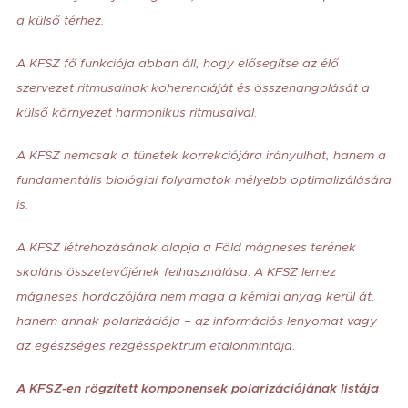
a külső térhez.
A KFSZ fő funkciója abban áll, hogy elősegítse az élő
szervezet ritmusainak koherenciáját és összehangolását a
külső környezet harmonikus ritmusaival.
A KFSZ nemcsak a tünetek korrekciójára irányulhat, hanem a
fundamentális biológiai folyamatok mélyebb optimalizálására
is.
A KFSZ létrehozásának alapja a Föld mágneses terének
skaláris összetevőjének felhasználása. A KFSZ lemez
mágneses hordozójára nem maga a kémiai anyag kerül át,
hanem annak polarizációja – az információs lenyomat vagy
az egészséges rezgésspektrum etalonmintája.
A KFSZ-en rögzített komponensek polarizációjának listája