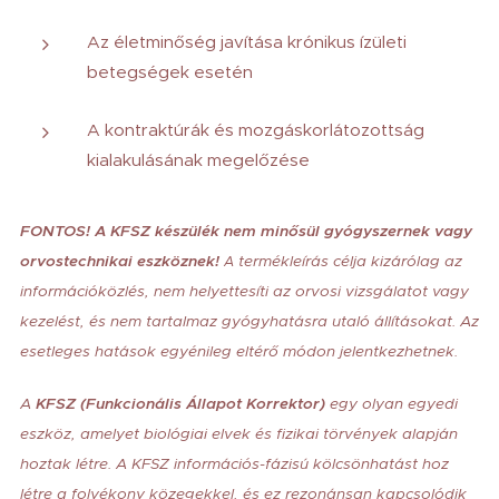
Az életminőség javítása krónikus ízületi
betegségek esetén
A kontraktúrák és mozgáskorlátozottság
kialakulásának megelőzése
FONTOS! A KFSZ készülék nem minősül gyógyszernek vagy
orvostechnikai eszköznek!
termékleírás célja kizárólag az
A
információközlés, nem helyettesíti az orvosi vizsgálatot vagy
kezelést, és nem tartalmaz gyógyhatásra utaló állításokat. Az
esetleges hatások egyénileg eltérő módon jelentkezhetnek.
A
KFSZ (Funkcionális Állapot Korrektor)
egy olyan egyedi
eszköz, amelyet biológiai elvek és fizikai törvények alapján
hoztak létre. A KFSZ információs-fázisú kölcsönhatást hoz
létre a folyékony közegekkel, és ez rezonánsan kapcsolódik