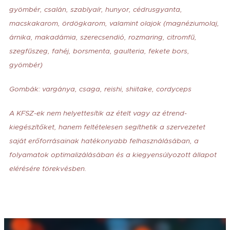
gyömbér, csalán, szablyaír, hunyor, cédrusgyanta,
macskakarom, ördögkarom, valamint olajok (magnéziumolaj,
árnika, makadámia, szerecsendió, rozmaring, citromfű,
szegfűszeg, fahéj, borsmenta, gaulteria, fekete bors,
gyömbér)
Gombák: vargánya, csaga, reishi, shiitake, cordyceps
A KFSZ-ek nem helyettesítik az ételt vagy az étrend-
kiegészítőket, hanem feltételesen segíthetik a szervezetet
saját erőforrásainak hatékonyabb felhasználásában, a
folyamatok optimalizálásában és a kiegyensúlyozott állapot
elérésére törekvésben.