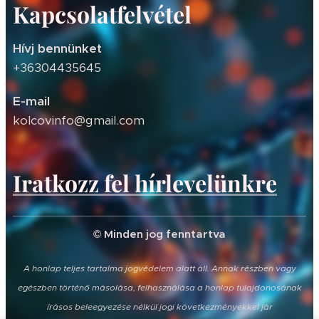
Kapcsolatfelvétel
Hívj bennünket
+36304435645
E-mail
kolcovinfo@gmail.com
Iratkozz fel hírlevelünkre
© Minden jog fenntartva
A honlap teljes tartalma jogvédelem alatt áll. Annak részben vagy
egészben történő másolása, felhasználása a honlap tulajdonosának
írásos beleegyezése nélkül jogi következményekkel jár