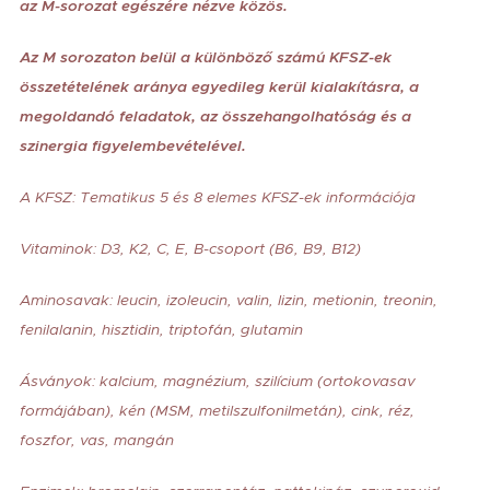
az M-sorozat egészére nézve közös.
Az M sorozaton belül a különböző számú KFSZ-ek
összetételének aránya egyedileg kerül kialakításra, a
megoldandó feladatok, az összehangolhatóság és a
szinergia figyelembevételével.
A KFSZ: Tematikus 5 és 8 elemes KFSZ-ek információja
Vitaminok: D3, K2, C, E, B-csoport (B6, B9, B12)
Aminosavak: leucin, izoleucin, valin, lizin, metionin, treonin,
fenilalanin, hisztidin, triptofán, glutamin
Ásványok: kalcium, magnézium, szilícium (ortokovasav
formájában), kén (MSM, metilszulfonilmetán), cink, réz,
foszfor, vas, mangán