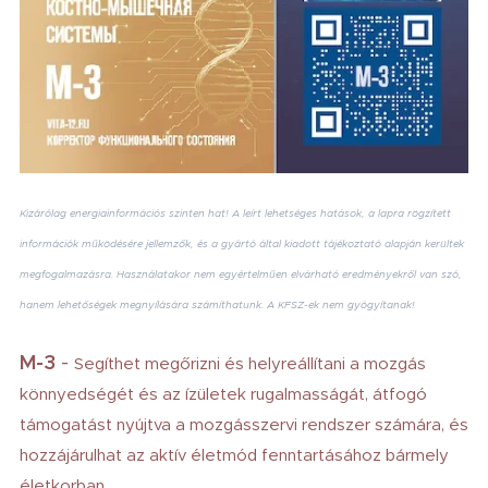
Kizárólag energiainformációs szinten hat! A leírt lehetséges hatások, a lapra rögzített
információk működésére jellemzők, és a gyártó által kiadott tájékoztató alapján kerültek
megfogalmazásra. Használatakor nem egyértelműen elvárható eredményekről van szó,
hanem lehetőségek megnyílására számíthatunk. A KFSZ-ek nem gyógyítanak!
M-3
-
Segíthet megőrizni és helyreállítani a mozgás
könnyedségét és az ízületek rugalmasságát, átfogó
támogatást nyújtva a mozgásszervi rendszer számára, és
hozzájárulhat az aktív életmód fenntartásához bármely
életkorban.