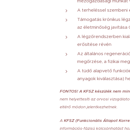
mezőgazdasági munkát 
A terheléssel szembeni el
Támogatás krónikus légz
az életminőség javítása
A légzőrendszerben kial
erősítése révén
Az általános regeneráció 
megőrzése, a fizikai meg
A tüdő alapvető funkciói
anyagok kiválasztása) h
FONTOS! A KFSZ készülék nem minő
nem helyettesíti az orvosi vizsgálat
eltérő módon jelentkezhetnek.
A
KFSZ (Funkcionális Állapot Korre
információs-fázisú kölcsönhatást ho