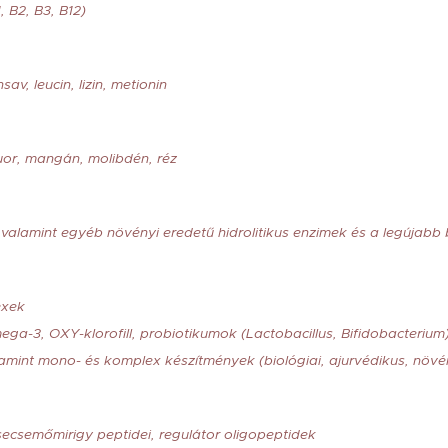
, B2, B3, B12)
av, leucin, lizin, metionin
luor, mangán, molibdén, réz
 valamint egyéb növényi eredetű hidrolitikus enzimek és a legújabb
exek
omega-3, OXY-klorofill, probiotikumok (Lactobacillus, Bifidobacterium
lamint mono- és komplex készítmények (biológiai, ajurvédikus, növé
secsemőmirigy peptidei, regulátor oligopeptidek