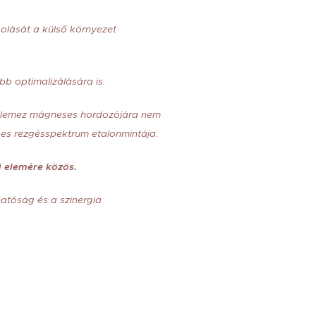
golását a külső környezet
b optimalizálására is.
Z lemez mágneses hordozójára nem
es rezgésspektrum etalonmintája.
i elemére közös.
atóság és a szinergia