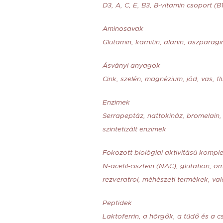
D3, A, C, E, B3, B-vitamin csoport (B1
Aminosavak
Glutamin, karnitin, alanin, aszparagins
Ásványi anyagok
Cink, szelén, magnézium, jód, vas, f
Enzimek
Serrapeptáz, nattokináz, bromelain,
szintetizált enzimek
Fokozott biológiai aktivitású kompl
N-acetil-cisztein (NAC), glutation, 
rezveratrol, méhészeti termékek, va
Peptidek
Laktoferrin, a hörgők, a tüdő és a c