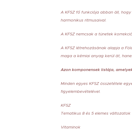
A KFSZ fő funkciója abban áll, hogy
harmonikus ritmusaival.
A KFSZ nemcsak a tünetek korrekciój
A KFSZ létrehozásának alapja a Föl
maga a kémiai anyag kerül át, hane
Azon komponensek listája, amelyek 
Minden egyes KFSZ összetétele egye
figyelembevételével.
KFSZ
Tematikus 8 és 5 elemes változatok
Vitaminok