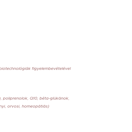
 biotechnológiák figyelembevételével
), poliprenolok, Q10, béta-glükánok,
nyi, orvosi, homeopátiás)