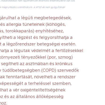
 Használatakor nem egyértelműen elvárható eredményekről van szó,
k megnyílására számíthatunk. A KFSZ-ek nem gyógyítanak!
járulhat a légúti megbetegedések,
 és allergia tüneteinek (köhögés,
s, torokkaparás) enyhítéséhez,
theti a légzést és felgyorsíthatja a
t a légzőrendszer betegségei esetén.
atja a légutak védelmét a fertőzésekkel
környezeti tényezőkkel (por, szmog)
segítheti az asztmában és krónikus
ív tüdőbetegségben (COPD) szenvedők
ak fenntartását, növelheti a rendszer
 képességét a terheléssel szemben,
lhat a vér oxigéntelítettségének
oz és az általános állóképesség
hoz.