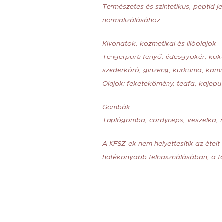
Természetes és szintetikus, peptid j
normalizálásához
Kivonatok, kozmetikai és illóolajok
Tengerparti fenyő, édesgyökér, kakuk
szederkóró, ginzeng, kurkuma, kamil
Olajok: feketekömény, teafa, kajeput
Gombák
Taplógomba, cordyceps, veszelka, r
A KFSZ-ek nem helyettesítik az ételt
hatékonyabb felhasználásában, a fo