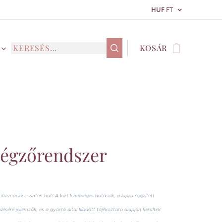
HUF
FT
KOSÁR
Légzőrendszer
nformációs szinten hat! A leírt lehetséges hatások, a lapra rögzített
sére jellemzők, és a gyártó által kiadott tájékoztató alapján kerültek