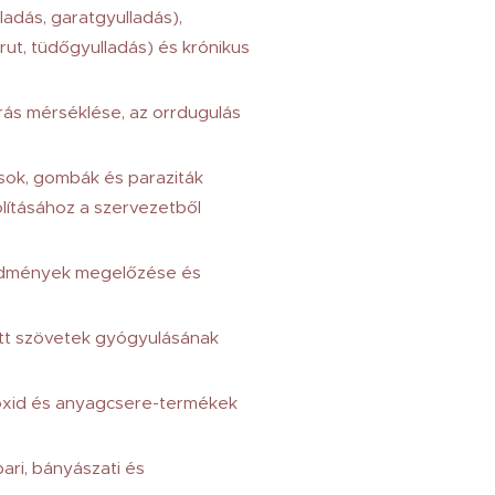
ladás, garatgyulladás),
ut, tüdőgyulladás) és krónikus
ás mérséklése, az orrdugulás
rusok, gombák és paraziták
olításához a szervezetből
vődmények megelőzése és
ott szövetek gyógyulásának
ioxid és anyagcsere-termékek
ari, bányászati és