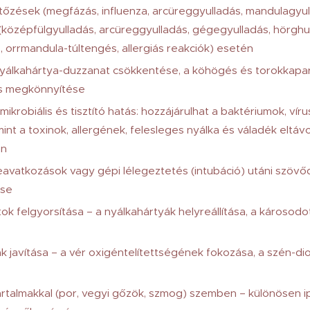
ertőzések (megfázás, influenza, arcüreggyulladás, mandulagyul
középfülgyulladás, arcüreggyulladás, gégegyulladás, hörghur
 orrmandula-túltengés, allergiás reakciók) esetén
nyálkahártya-duzzanat csökkentése, a köhögés és torokkapar
s megkönnyítése
ikrobiális és tisztító hatás: hozzájárulhat a baktériumok, ví
mint a toxinok, allergének, felesleges nyálka és váladék eltáv
án
eavatkozások vagy gépi lélegeztetés (intubáció) utáni szö
ése
k felgyorsítása – a nyálkahártyák helyreállítása, a károsod
k javítása – a vér oxigéntelítettségének fokozása, a szén-d
rtalmakkal (por, vegyi gőzök, szmog) szemben – különösen ip