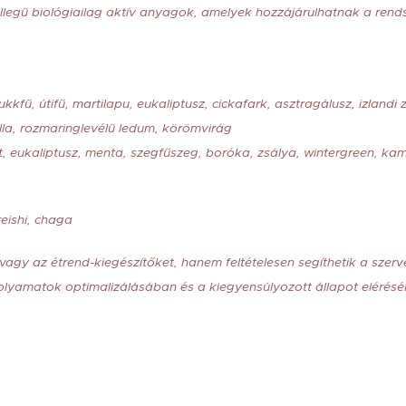
ellegű biológiailag aktív anyagok, amelyek hozzájárulhatnak a rend
kfű, útifű, martilapu, eukaliptusz, cickafark, asztragálusz, izlan
la, rozmaringlevélű ledum, körömvirág
, eukaliptusz, menta, szegfűszeg, boróka, zsálya, wintergreen, kami
eishi, chaga
 vagy az étrend-kiegészítőket, hanem feltételesen segíthetik a szerv
lyamatok optimalizálásában és a kiegyensúlyozott állapot elérésér