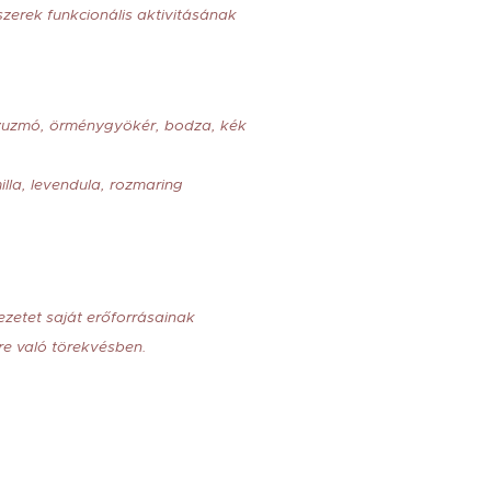
szerek funkcionális aktivitásának
di zuzmó, örménygyökér, bodza, kék
lla, levendula, rozmaring
ezetet saját erőforrásainak
e való törekvésben.