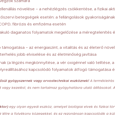
végzők számára
lenállás növelése – a nehézlégzés csökkentése, a fizikai akti
őszervi betegségek esetén: a fellángolások gyakoriságának
 COPD, fibrózis és emfizéma esetén
akuló daganatos folyamatok megelőzése a méregtelenítés és
támogatása – az energiaszint, a vitalitás és az életerő növelé
terhelés jobb elviselése és az életminőség javítása
nak (a légzés megkönnyítése, a vér oxigénnel való telítése, 
elyreállításához kapcsolódó folyamatok átfogó támogatása
sül gyógyszernek vagy orvostechnikai eszköznek!
termékleírás
A
ot vagy kezelést, és nem tartalmaz gyógyhatásra utaló állításokat.
ktor)
egy olyan egyedi eszköz, amelyet biológiai elvek és fizikai tö
z létre a folyékony közegekkel, és ez rezonánsan kapcsolódik a kül