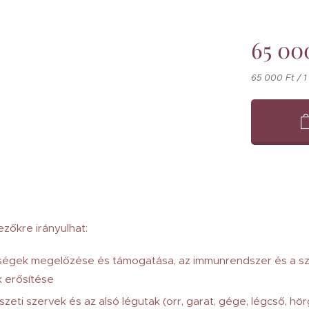
65 00
65 000 Ft / 1
zőkre irányulhat:
ségek megelőzése és támogatása, az immunrendszer és a sz
erősítése
zeti szervek és az alsó légutak (orr, garat, gége, légcső, hö