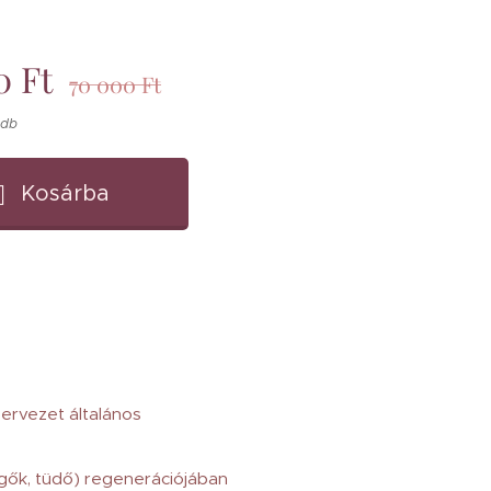
0
Ft
70 000
Ft
 db
Kosárba
ervezet általános
rgők, tüdő) regenerációjában