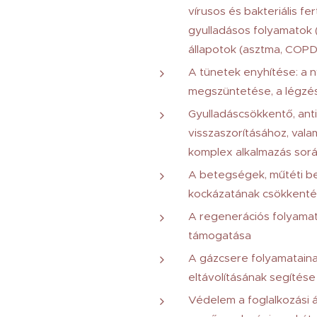
vírusos és bakteriális f
gyulladásos folyamatok (
állapotok (asztma, COPD,
A tünetek enyhítése: a 
megszüntetése, a légzé
Gyulladáscsökkentő, antim
visszaszorításához, vala
komplex alkalmazás sor
A betegségek, műtéti b
kockázatának csökkent
A regenerációs folyamato
támogatása
A gázcsere folyamataina
eltávolításának segítése
Védelem a foglalkozási á