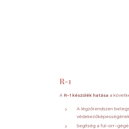
R-1
A
R–1 készülék hatása
a követke
A légzőrendszeri beteg
védekezőképességének 
Segítség a fül–orr–gégés