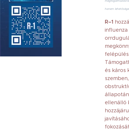
megfogalmazásra.
hanem lehetősége
R–1
hozzá
influenza
orrdugulá
megkönnyí
felépülés
Támogath
és káros 
szemben, 
obstrukt
állapotán
ellenálló
hozzájáru
javításáh
fokozásá