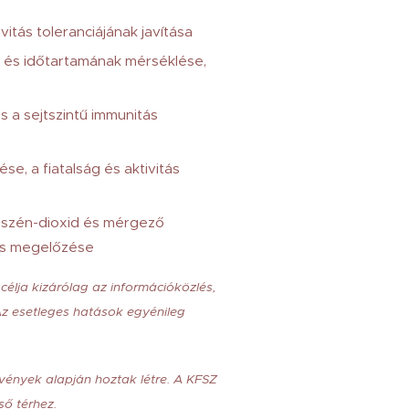
vitás toleranciájának javítása
 és időtartamának mérséklése,
 a sejtszintű immunitás
se, a fiatalság és aktivitás
a szén-dioxid és mérgező
 és megelőzése
 célja kizárólag az információközlés,
 Az esetleges hatások egyénileg
rvények alapján hoztak létre. A KFSZ
ső térhez.