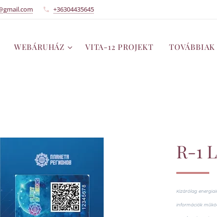
@gmail.com
+36304435645
WEBÁRUHÁZ
VITA-12 PROJEKT
TOVÁBBIAK
R-1 
Kizárólag energiai
információk működé